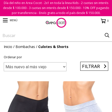
Día del niño en Area Cocot - 2x1 en toda la linea Kids - 2 cuotas sin interés
desde $ 100.000 - 3 cuotas sin interés desde $ 150.000 - 10% OFF pagando
por transferencia - Envío gratis a todo el país desde $ 150.000.
MENÚ
0
Inicio
/
Bombachas
/
Culotes & Shorts
Ordenar por
FILTRAR