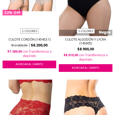
32
%
OFF
2 COLORES
3 COLORES
CULOTE CORDÓN (145453.1)
CULOTE ALGODÓN Y LYCRA
(145605)
$8.200,00
$12.000,00
$8.900,00
$7.380,00
con
Transferencia o
$8.010,00
con
Transferencia o
depósito
depósito
AGREGAR AL CARRITO
AGREGAR AL CARRITO