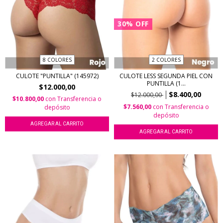
30
%
OFF
8 COLORES
2 COLORES
CULOTE "PUNTILLA" (145972)
CULOTE LESS SEGUNDA PIEL CON
PUNTILLA (1...
$12.000,00
$8.400,00
$12.000,00
$10.800,00
con
Transferencia o
$7.560,00
con
Transferencia o
depósito
depósito
AGREGAR AL CARRITO
AGREGAR AL CARRITO