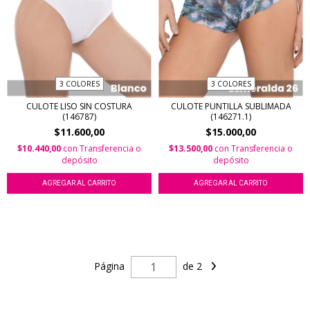
3 COLORES
3 COLORES
CULOTE LISO SIN COSTURA
CULOTE PUNTILLA SUBLIMADA
(146787)
(146271.1)
$11.600,00
$15.000,00
$10.440,00
con
Transferencia o
$13.500,00
con
Transferencia o
depósito
depósito
AGREGAR AL CARRITO
AGREGAR AL CARRITO
Página
de 2