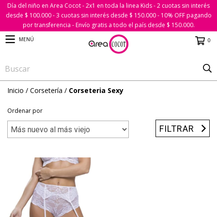
Día del niño en Area Cocot - 2x1 en toda la linea Kids - 2 cuotas sin interés
desde $ 100.000 - 3 cuotas sin interés desde $ 150.000 - 10% OFF pagando
por transferencia - Envío gratis a todo el país desde $ 150.000.
MENÚ
0
Inicio
/
Corsetería
/
Corseteria Sexy
Ordenar por
FILTRAR