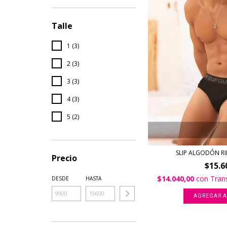
Talle
1 (3)
2 (3)
3 (3)
4 (3)
5 (2)
SLIP ALGODÓN RIB
Precio
$15.6
$14.040,00
con
Tran
DESDE
HASTA
AGREGAR A