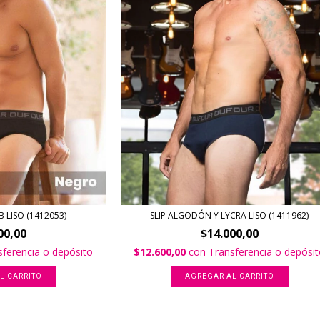
 LISO (1412053)
SLIP ALGODÓN Y LYCRA LISO (1411962)
00,00
$14.000,00
sferencia o depósito
$12.600,00
con
Transferencia o depósi
L CARRITO
AGREGAR AL CARRITO