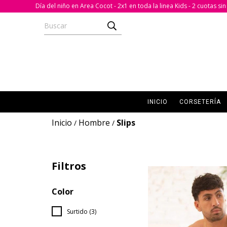
Día del niño en Area Cocot - 2x1 en toda la linea Kids - 2 cuotas s
INICIO
CORSETERÍA
Inicio
Hombre
Slips
/
/
Filtros
Color
Surtido (3)