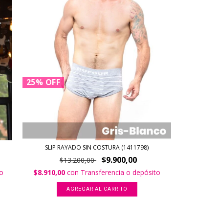
25
%
OFF
SLIP RAYADO SIN COSTURA (1411798)
$9.900,00
$13.200,00
to
$8.910,00
con
Transferencia o depósito
AGREGAR AL CARRITO