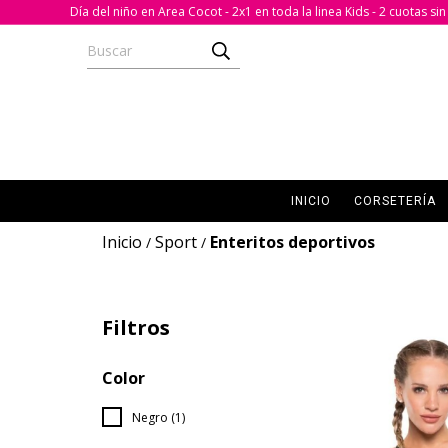
Día del niño en Area Cocot - 2x1 en toda la linea Kids - 2 cuotas s
INICIO
CORSETERÍA
Inicio
Sport
Enteritos deportivos
/
/
Filtros
Color
Negro (1)