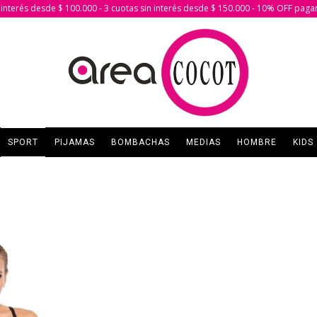
in interés desde $ 100.000 - 3 cuotas sin interés desde $ 150.000 - 10% OFF paga
SPORT
PIJAMAS
BOMBACHAS
MEDIAS
HOMBRE
KIDS