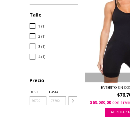
Talle
1 (1)
2 (1)
3 (1)
4 (1)
Precio
ENTERITO SIN CO
DESDE
HASTA
$76.7
$69.030,00
con
Tran
AGREGAR A