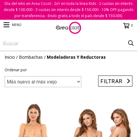
Día del niño en Area Cocot - 2x1 en toda la linea Kids - 2 cuotas sin interés
desde $ 100.000 - 3 cuotas sin interés desde $ 150.000 - 10% OFF pagando
por transferencia - Envío gratis a todo el país desde $ 150.000.
MENÚ
0
Inicio
/
Bombachas
/
Modeladoras Y Reductoras
Ordenar por
FILTRAR